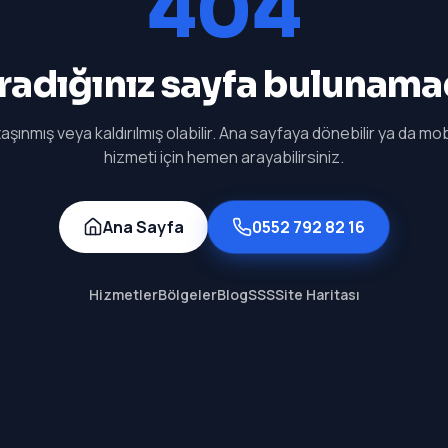
404
radığınız sayfa bulunama
aşınmış veya kaldırılmış olabilir. Ana sayfaya dönebilir ya da mobi
hizmeti için hemen arayabilirsiniz.
Ana Sayfa
0552 792 82 16
Hizmetler
Bölgeler
Blog
SSS
Site Haritası