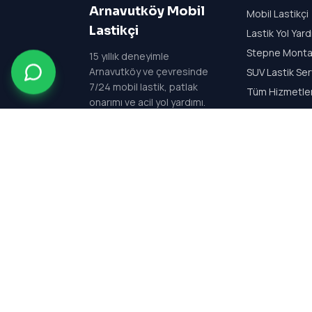
Arnavutköy Mobil
Mobil Lastikçi
Lastikçi
Lastik Yol Yar
Stepne Monta
15
yıllık deneyimle
Arnavutköy ve çevresinde
SUV Lastik Ser
7/24 mobil lastik, patlak
Tüm Hizmetle
onarımı ve acil yol yardımı.
Her gün 24 saat açık —
7/24 kesintisiz