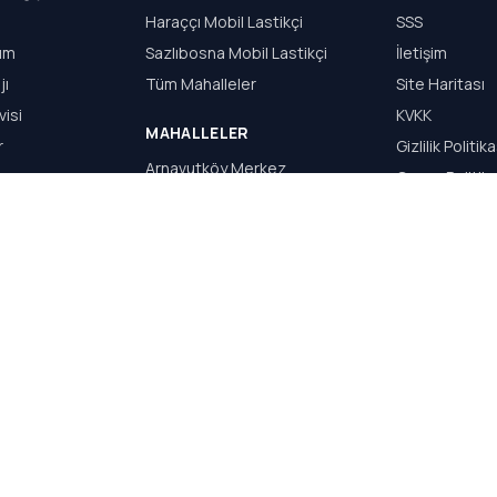
Haraççı Mobil Lastikçi
SSS
dım
Sazlıbosna Mobil Lastikçi
İletişim
jı
Tüm Mahalleler
Site Haritası
visi
KVKK
MAHALLELER
r
Gizlilik Politika
Arnavutköy Merkez
Çerez Politika
Haraççı
Kullanım Şartla
Hadımköy
Sazlıbosna
Taşoluk
Bolluca
S.Y WEB TASARIM & REKLAM