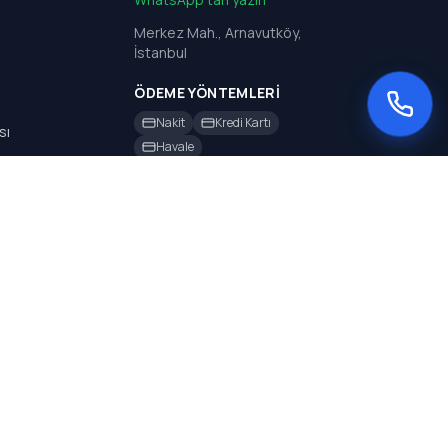
Merkez Mah., Arnavutköy,
İstanbul
ÖDEME YÖNTEMLERI
Nakit
Kredi Kartı
sı
Havale
sı
rı