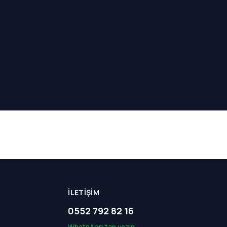
İLETIŞIM
0552 792 82 16
WhatsApp'tan yazın