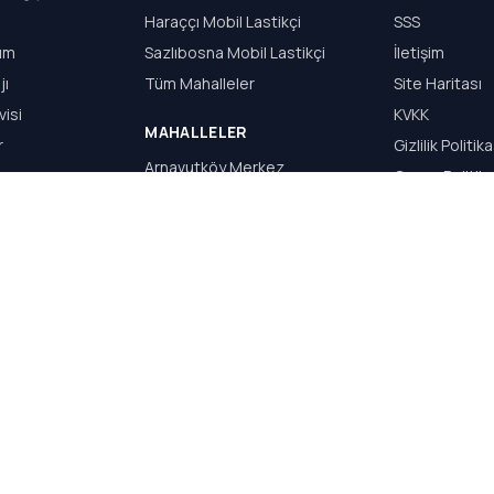
Haraççı Mobil Lastikçi
SSS
dım
Sazlıbosna Mobil Lastikçi
İletişim
jı
Tüm Mahalleler
Site Haritası
visi
KVKK
MAHALLELER
r
Gizlilik Politika
Arnavutköy Merkez
Çerez Politika
Haraççı
Kullanım Şartla
Hadımköy
Sazlıbosna
Taşoluk
Bolluca
S.Y WEB TASARIM & REKLAM