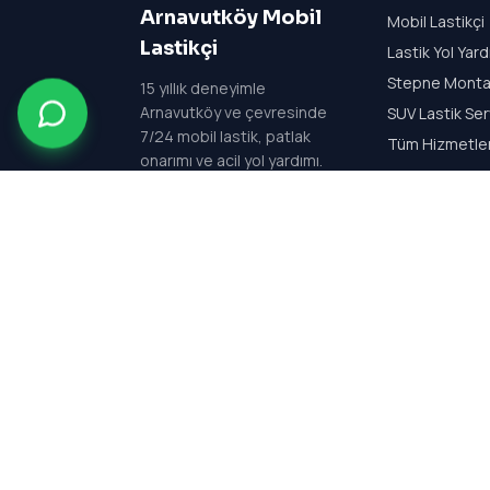
Arnavutköy Mobil
Mobil Lastikçi
Lastikçi
Lastik Yol Yar
Stepne Monta
15
yıllık deneyimle
Arnavutköy ve çevresinde
SUV Lastik Ser
7/24 mobil lastik, patlak
Tüm Hizmetle
onarımı ve acil yol yardımı.
Her gün 24 saat açık —
7/24 kesintisiz