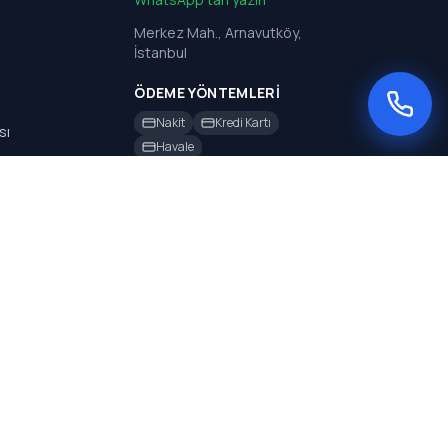
Merkez Mah., Arnavutköy,
İstanbul
ÖDEME YÖNTEMLERI
Nakit
Kredi Kartı
sı
Havale
sı
rı