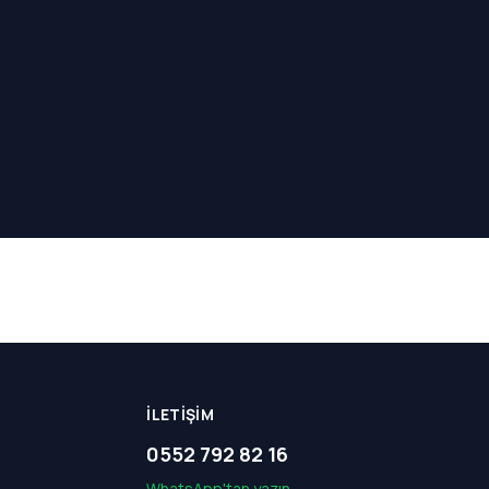
İLETIŞIM
0552 792 82 16
WhatsApp'tan yazın