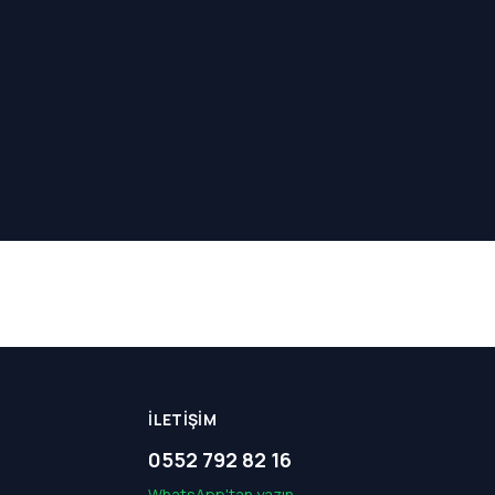
İLETIŞIM
0552 792 82 16
WhatsApp'tan yazın