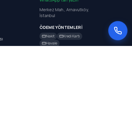
Merkez Mah., Arnavutköy,
İstanbul
ÖDEME YÖNTEMLERI
Nakit
Kredi Kartı
sı
Havale
sı
rı