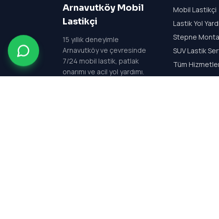
Arnavutköy Mobil
Mobil Lastikçi
Lastikçi
Lastik Yol Yar
Stepne Monta
15
yıllık deneyimle
Arnavutköy ve çevresinde
SUV Lastik Ser
7/24 mobil lastik, patlak
Tüm Hizmetle
onarımı ve acil yol yardımı.
Her gün 24 saat açık —
7/24 kesintisiz