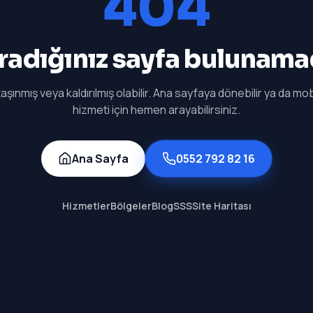
404
radığınız sayfa bulunama
aşınmış veya kaldırılmış olabilir. Ana sayfaya dönebilir ya da mobi
hizmeti için hemen arayabilirsiniz.
Ana Sayfa
0552 792 82 16
Hizmetler
Bölgeler
Blog
SSS
Site Haritası