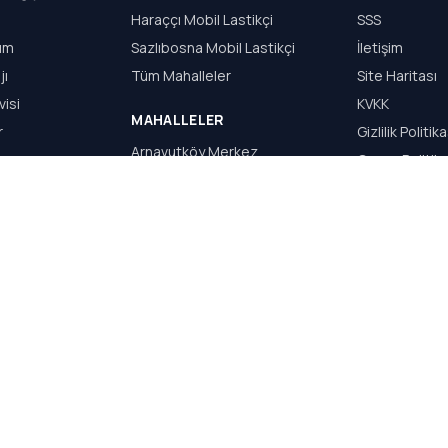
Haraççı Mobil Lastikçi
SSS
dım
Sazlıbosna Mobil Lastikçi
İletişim
jı
Tüm Mahalleler
Site Haritası
visi
KVKK
MAHALLELER
r
Gizlilik Politika
Arnavutköy Merkez
Çerez Politika
Haraççı
Kullanım Şartla
Hadımköy
Sazlıbosna
Taşoluk
Bolluca
S.Y WEB TASARIM & REKLAM