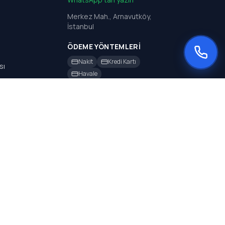
Merkez Mah., Arnavutköy,
İstanbul
ÖDEME YÖNTEMLERI
Nakit
Kredi Kartı
sı
Havale
sı
rı