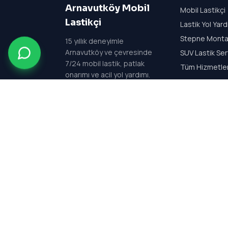
Arnavutköy Mobil
Mobil Lastikçi
Lastikçi
Lastik Yol Yar
Stepne Monta
15
yıllık deneyimle
Arnavutköy ve çevresinde
SUV Lastik Ser
7/24 mobil lastik, patlak
Tüm Hizmetle
onarımı ve acil yol yardımı.
Her gün 24 saat açık —
7/24 kesintisiz