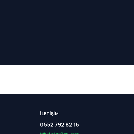
İLETIŞIM
0552 792 82 16
WhatsApp'tan yazın