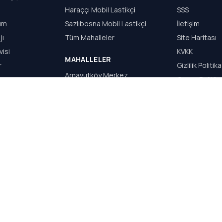
Haraççı Mobil Lastikçi
SSS
dım
Sazlıbosna Mobil Lastikçi
İletişim
jı
Tüm Mahalleler
Site Haritası
visi
KVKK
MAHALLELER
r
Gizlilik Politika
Arnavutköy Merkez
Çerez Politika
Haraççı
Kullanım Şartla
Hadımköy
Sazlıbosna
Taşoluk
Bolluca
S.Y WEB TASARIM & REKLAM