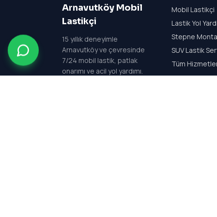
Arnavutköy Mobil
Mobil Lastikçi
Lastikçi
Lastik Yol Yar
Stepne Monta
15
yıllık deneyimle
Arnavutköy ve çevresinde
SUV Lastik Ser
7/24 mobil lastik, patlak
Tüm Hizmetle
onarımı ve acil yol yardımı.
Her gün 24 saat açık —
7/24 kesintisiz