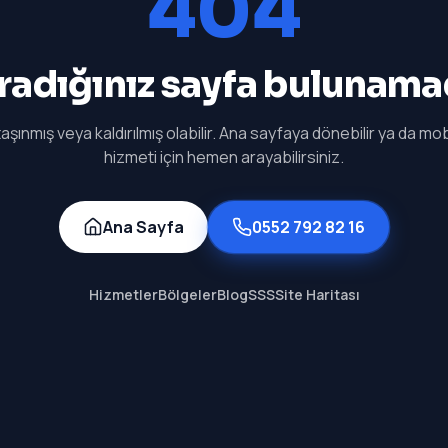
404
radığınız sayfa bulunama
aşınmış veya kaldırılmış olabilir. Ana sayfaya dönebilir ya da mobi
hizmeti için hemen arayabilirsiniz.
Ana Sayfa
0552 792 82 16
Hizmetler
Bölgeler
Blog
SSS
Site Haritası