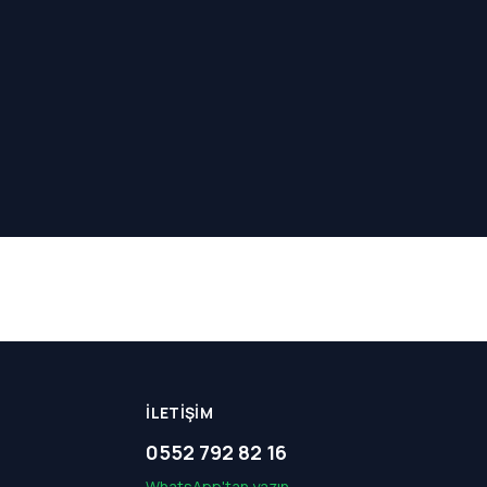
İLETIŞIM
0552 792 82 16
WhatsApp'tan yazın