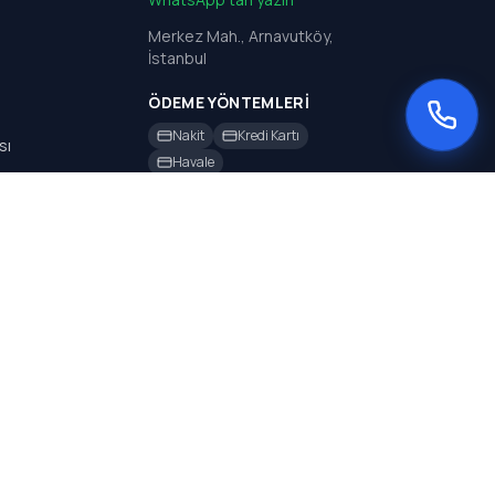
Merkez Mah., Arnavutköy,
İstanbul
ÖDEME YÖNTEMLERI
Nakit
Kredi Kartı
sı
Havale
sı
rı