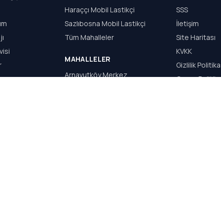
Haraççı Mobil Lastikçi
SSS
dım
Sazlıbosna Mobil Lastikçi
İletişim
jı
Tüm Mahalleler
Site Haritası
visi
KVKK
MAHALLELER
r
Gizlilik Politika
Arnavutköy Merkez
Çerez Politika
Haraççı
Kullanım Şartla
Hadımköy
Sazlıbosna
Taşoluk
Bolluca
S.Y WEB TASARIM & REKLAM