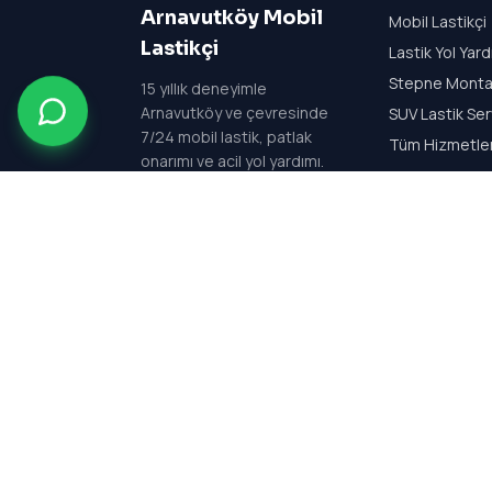
Arnavutköy Mobil
Mobil Lastikçi
Lastikçi
Lastik Yol Yar
Stepne Monta
15
yıllık deneyimle
Arnavutköy ve çevresinde
SUV Lastik Ser
7/24 mobil lastik, patlak
Tüm Hizmetle
onarımı ve acil yol yardımı.
Her gün 24 saat açık —
7/24 kesintisiz