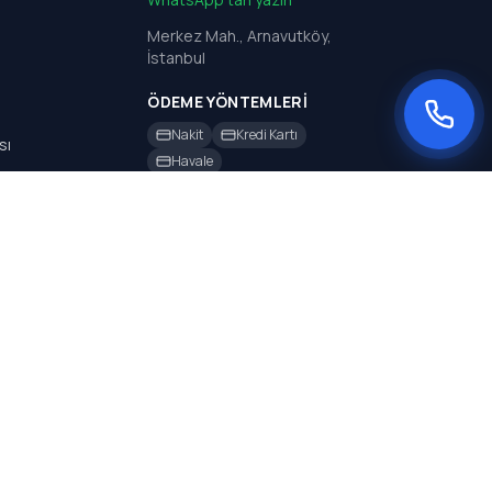
Merkez Mah., Arnavutköy,
İstanbul
ÖDEME YÖNTEMLERI
Nakit
Kredi Kartı
sı
Havale
sı
rı