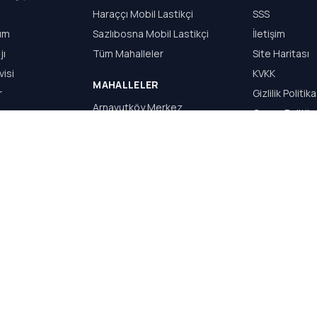
Haraççı Mobil Lastikçi
SSS
dım
Sazlıbosna Mobil Lastikçi
İletişim
jı
Tüm Mahalleler
Site Haritası
visi
KVKK
MAHALLELER
r
Gizlilik Politika
Arnavutköy Merkez
Çerez Politika
Haraççı
Kullanım Şartla
Hadımköy
Sazlıbosna
Taşoluk
Bolluca
S.Y WEB TASARIM & REKLAM