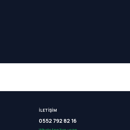
İLETIŞIM
0552 792 82 16
WhatsApp'tan yazın